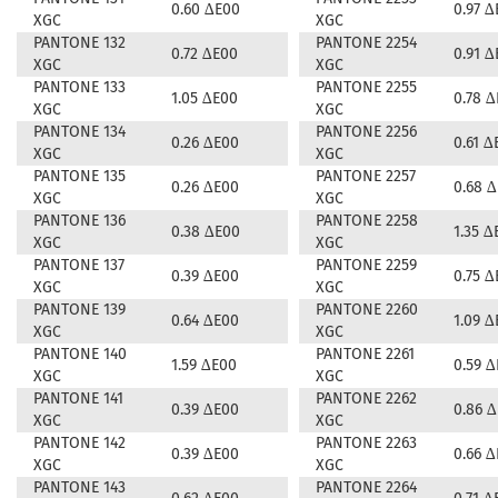
0.60 ∆E00
0.97 ∆
XGC
XGC
PANTONE 132
PANTONE 2254
0.72 ∆E00
0.91 ∆
XGC
XGC
PANTONE 133
PANTONE 2255
1.05 ∆E00
0.78 
XGC
XGC
PANTONE 134
PANTONE 2256
0.26 ∆E00
0.61 ∆
XGC
XGC
PANTONE 135
PANTONE 2257
0.26 ∆E00
0.68 
XGC
XGC
PANTONE 136
PANTONE 2258
0.38 ∆E00
1.35 ∆
XGC
XGC
PANTONE 137
PANTONE 2259
0.39 ∆E00
0.75 ∆
XGC
XGC
PANTONE 139
PANTONE 2260
0.64 ∆E00
1.09 ∆
XGC
XGC
PANTONE 140
PANTONE 2261
1.59 ∆E00
0.59 
XGC
XGC
PANTONE 141
PANTONE 2262
0.39 ∆E00
0.86 
XGC
XGC
PANTONE 142
PANTONE 2263
0.39 ∆E00
0.66 
XGC
XGC
PANTONE 143
PANTONE 2264