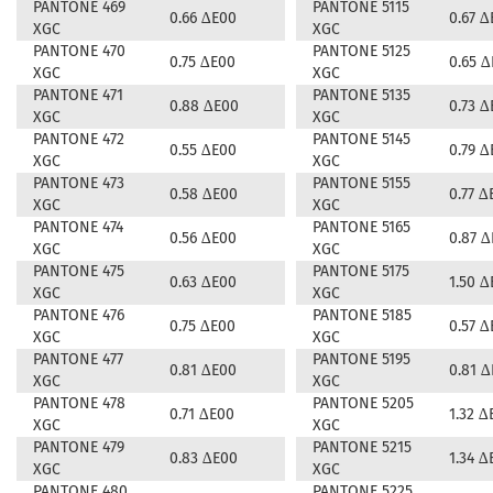
PANTONE 469
PANTONE 5115
0.66 ∆E00
0.67 ∆
XGC
XGC
PANTONE 470
PANTONE 5125
0.75 ∆E00
0.65 
XGC
XGC
PANTONE 471
PANTONE 5135
0.88 ∆E00
0.73 ∆
XGC
XGC
PANTONE 472
PANTONE 5145
0.55 ∆E00
0.79 ∆
XGC
XGC
PANTONE 473
PANTONE 5155
0.58 ∆E00
0.77 ∆
XGC
XGC
PANTONE 474
PANTONE 5165
0.56 ∆E00
0.87 
XGC
XGC
PANTONE 475
PANTONE 5175
0.63 ∆E00
1.50 ∆
XGC
XGC
PANTONE 476
PANTONE 5185
0.75 ∆E00
0.57 ∆
XGC
XGC
PANTONE 477
PANTONE 5195
0.81 ∆E00
0.81 
XGC
XGC
PANTONE 478
PANTONE 5205
0.71 ∆E00
1.32 ∆
XGC
XGC
PANTONE 479
PANTONE 5215
0.83 ∆E00
1.34 ∆
XGC
XGC
PANTONE 480
PANTONE 5225