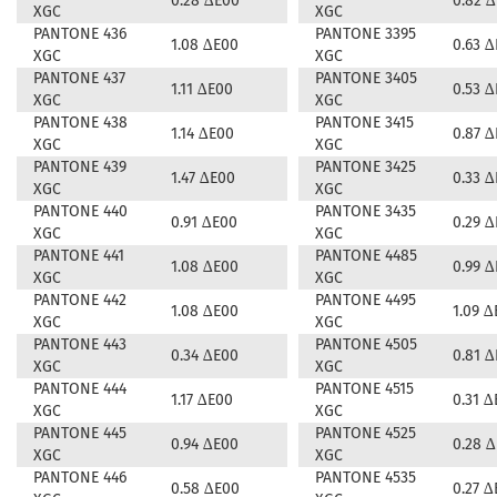
0.28 ∆E00
0.82 
XGC
XGC
PANTONE 436
PANTONE 3395
1.08 ∆E00
0.63 
XGC
XGC
PANTONE 437
PANTONE 3405
1.11 ∆E00
0.53 
XGC
XGC
PANTONE 438
PANTONE 3415
1.14 ∆E00
0.87 
XGC
XGC
PANTONE 439
PANTONE 3425
1.47 ∆E00
0.33 
XGC
XGC
PANTONE 440
PANTONE 3435
0.91 ∆E00
0.29 
XGC
XGC
PANTONE 441
PANTONE 4485
1.08 ∆E00
0.99 
XGC
XGC
PANTONE 442
PANTONE 4495
1.08 ∆E00
1.09 ∆
XGC
XGC
PANTONE 443
PANTONE 4505
0.34 ∆E00
0.81 
XGC
XGC
PANTONE 444
PANTONE 4515
1.17 ∆E00
0.31 ∆
XGC
XGC
PANTONE 445
PANTONE 4525
0.94 ∆E00
0.28 
XGC
XGC
PANTONE 446
PANTONE 4535
0.58 ∆E00
0.27 ∆