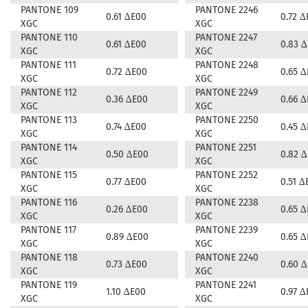
PANTONE 109
PANTONE 2246
0.61 ∆E00
0.72 ∆
XGC
XGC
PANTONE 110
PANTONE 2247
0.61 ∆E00
0.83 
XGC
XGC
PANTONE 111
PANTONE 2248
0.72 ∆E00
0.65 
XGC
XGC
PANTONE 112
PANTONE 2249
0.36 ∆E00
0.66 
XGC
XGC
PANTONE 113
PANTONE 2250
0.74 ∆E00
0.45 
XGC
XGC
PANTONE 114
PANTONE 2251
0.50 ∆E00
0.82 
XGC
XGC
PANTONE 115
PANTONE 2252
0.77 ∆E00
0.51 ∆
XGC
XGC
PANTONE 116
PANTONE 2238
0.26 ∆E00
0.65 
XGC
XGC
PANTONE 117
PANTONE 2239
0.89 ∆E00
0.65 
XGC
XGC
PANTONE 118
PANTONE 2240
0.73 ∆E00
0.60 
XGC
XGC
PANTONE 119
PANTONE 2241
1.10 ∆E00
0.97 ∆
XGC
XGC