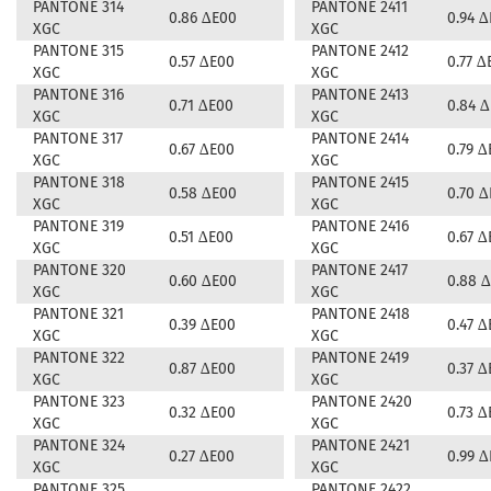
PANTONE 314
PANTONE 2411
0.86 ∆E00
0.94 
XGC
XGC
PANTONE 315
PANTONE 2412
0.57 ∆E00
0.77 ∆
XGC
XGC
PANTONE 316
PANTONE 2413
0.71 ∆E00
0.84 
XGC
XGC
PANTONE 317
PANTONE 2414
0.67 ∆E00
0.79 ∆
XGC
XGC
PANTONE 318
PANTONE 2415
0.58 ∆E00
0.70 
XGC
XGC
PANTONE 319
PANTONE 2416
0.51 ∆E00
0.67 ∆
XGC
XGC
PANTONE 320
PANTONE 2417
0.60 ∆E00
0.88 
XGC
XGC
PANTONE 321
PANTONE 2418
0.39 ∆E00
0.47 ∆
XGC
XGC
PANTONE 322
PANTONE 2419
0.87 ∆E00
0.37 ∆
XGC
XGC
PANTONE 323
PANTONE 2420
0.32 ∆E00
0.73 ∆
XGC
XGC
PANTONE 324
PANTONE 2421
0.27 ∆E00
0.99 
XGC
XGC
PANTONE 325
PANTONE 2422