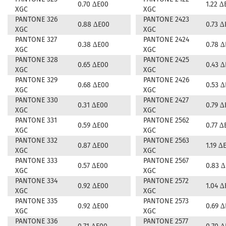
0.70 ∆E00
1.22 ∆
XGC
XGC
PANTONE 326
PANTONE 2423
0.88 ∆E00
0.73 ∆
XGC
XGC
PANTONE 327
PANTONE 2424
0.38 ∆E00
0.78 
XGC
XGC
PANTONE 328
PANTONE 2425
0.65 ∆E00
0.43 
XGC
XGC
PANTONE 329
PANTONE 2426
0.68 ∆E00
0.53 
XGC
XGC
PANTONE 330
PANTONE 2427
0.31 ∆E00
0.79 ∆
XGC
XGC
PANTONE 331
PANTONE 2562
0.59 ∆E00
0.77 ∆
XGC
XGC
PANTONE 332
PANTONE 2563
0.87 ∆E00
1.19 ∆
XGC
XGC
PANTONE 333
PANTONE 2567
0.57 ∆E00
0.83 
XGC
XGC
PANTONE 334
PANTONE 2572
0.92 ∆E00
1.04 ∆
XGC
XGC
PANTONE 335
PANTONE 2573
0.92 ∆E00
0.69 
XGC
XGC
PANTONE 336
PANTONE 2577