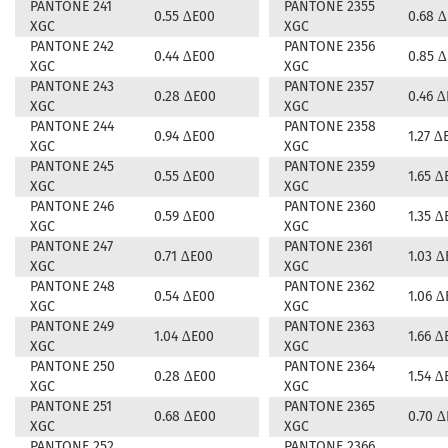
PANTONE 241
PANTONE 2355
0.55 ∆E00
0.68 
XGC
XGC
PANTONE 242
PANTONE 2356
0.44 ∆E00
0.85 
XGC
XGC
PANTONE 243
PANTONE 2357
0.28 ∆E00
0.46 
XGC
XGC
PANTONE 244
PANTONE 2358
0.94 ∆E00
1.27 ∆
XGC
XGC
PANTONE 245
PANTONE 2359
0.55 ∆E00
1.65 ∆
XGC
XGC
PANTONE 246
PANTONE 2360
0.59 ∆E00
1.35 ∆
XGC
XGC
PANTONE 247
PANTONE 2361
0.71 ∆E00
1.03 ∆
XGC
XGC
PANTONE 248
PANTONE 2362
0.54 ∆E00
1.06 ∆
XGC
XGC
PANTONE 249
PANTONE 2363
1.04 ∆E00
1.66 ∆
XGC
XGC
PANTONE 250
PANTONE 2364
0.28 ∆E00
1.54 ∆
XGC
XGC
PANTONE 251
PANTONE 2365
0.68 ∆E00
0.70 
XGC
XGC
PANTONE 252
PANTONE 2366