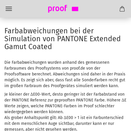
Farbabweichungen bei der
Simulation von PANTONE Extended
Gamut Coated
Die Farbabweichungen wurden anhand des gemessenen
Farbraumes des Proofsystems von proof.de von der
Proofsoftware berechnet. Abweichungen sind daher in der Praxis
möglich. Es zeigt sich aber, dass fast alle Sonderfarben recht gut
im großen Farbraum des Proofgerätes simuliert werden kann.
Je kleiner der ∆E00-Wert, desto geringer ist der Farbabstand von
der PANTONE Referenz zur geprooften PANTONE Farbe. Höhere ∆E
Werte zeigen, welche PANTONE-Farben im Proof schlechter
wiedergegeben werden können.
Als grober Anhaltspunkt gilt: Ab ∆E00 > 1 ist ein Farbunterschied
mit dem menschlichen Auge sichtbar, darunter kann er nur
gemessen, aber nicht gesehen werden.