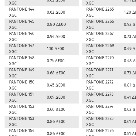
0.62 ∆E00
0.71 ∆
XGC
XGC
PANTONE 144
PANTONE 2265
0.62 ∆E00
1.20 ∆
XGC
XGC
PANTONE 145
PANTONE 2266
0.80 ∆E00
0.92 
XGC
XGC
PANTONE 146
PANTONE 2267
0.94 ∆E00
0.73 ∆
XGC
XGC
PANTONE 147
PANTONE 2269
1.10 ∆E00
0.49 
XGC
XGC
PANTONE 148
PANTONE 2270
0.74 ∆E00
0.48 
XGC
XGC
PANTONE 149
PANTONE 2271
0.68 ∆E00
0.73 ∆
XGC
XGC
PANTONE 150
PANTONE 2272
0.45 ∆E00
0.81 
XGC
XGC
PANTONE 151
PANTONE 2273
0.69 ∆E00
0.41 ∆
XGC
XGC
PANTONE 152
PANTONE 2274
0.60 ∆E00
0.62 
XGC
XGC
PANTONE 153
PANTONE 2275
0.86 ∆E00
0.61 ∆
XGC
XGC
PANTONE 154
PANTONE 2276
0.86 ∆E00
0.51 ∆