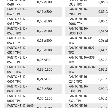
0,59 ∆E00
0,85 
0418 TPX
5938 TPX
PANTONE 12-
PANTONE 16-
0,49 ∆E00
0,85 
0426 TPX
5942 TPX
PANTONE 12-
PANTONE 16-
0,66 ∆E00
0,85 
0435 TPX
6008 TPX
PANTONE 12-
PANTONE 16-
0,24 ∆E00
0,51 ∆
0520 TPX
6030 TPX
PANTONE 12-
PANTONE 16-6116
0,52 ∆E00
0,74 ∆
0521 TPX
TPX
PANTONE 12-
PANTONE 16-6127
0,25 ∆E00
0,64 
0524 TPX
TPX
PANTONE 12-
PANTONE 16-6138
0,97 ∆E00
0,59 
0525 TPX
TPX
PANTONE 12-
PANTONE 16-6216
0,88 ∆E00
0,93 
0530 TPX
TPX
PANTONE 12-
PANTONE 16-
0,79 ∆E00
0,78 
0601 TPX
6240 TPX
PANTONE 12-
PANTONE 16-
0,26 ∆E00
0,90 
0605 TPX
6318 TPX
PANTONE 12-
PANTONE 16-
0,00 ∆E00
0,65 
0607 TPX
6324 TPX
PANTONE 12-0619
PANTONE 16-