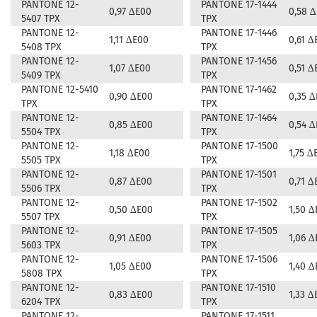
PANTONE 12-
PANTONE 17-1444
0,97 ∆E00
0,58 
5407 TPX
TPX
PANTONE 12-
PANTONE 17-1446
1,11 ∆E00
0,61 ∆
5408 TPX
TPX
PANTONE 12-
PANTONE 17-1456
1,07 ∆E00
0,51 ∆
5409 TPX
TPX
PANTONE 12-5410
PANTONE 17-1462
0,90 ∆E00
0,35 
TPX
TPX
PANTONE 12-
PANTONE 17-1464
0,85 ∆E00
0,54 
5504 TPX
TPX
PANTONE 12-
PANTONE 17-1500
1,18 ∆E00
1,75 ∆
5505 TPX
TPX
PANTONE 12-
PANTONE 17-1501
0,87 ∆E00
0,71 ∆
5506 TPX
TPX
PANTONE 12-
PANTONE 17-1502
0,50 ∆E00
1,50 ∆
5507 TPX
TPX
PANTONE 12-
PANTONE 17-1505
0,91 ∆E00
1,06 ∆
5603 TPX
TPX
PANTONE 12-
PANTONE 17-1506
1,05 ∆E00
1,40 ∆
5808 TPX
TPX
PANTONE 12-
PANTONE 17-1510
0,83 ∆E00
1,33 ∆
6204 TPX
TPX
PANTONE 12-
PANTONE 17-1511