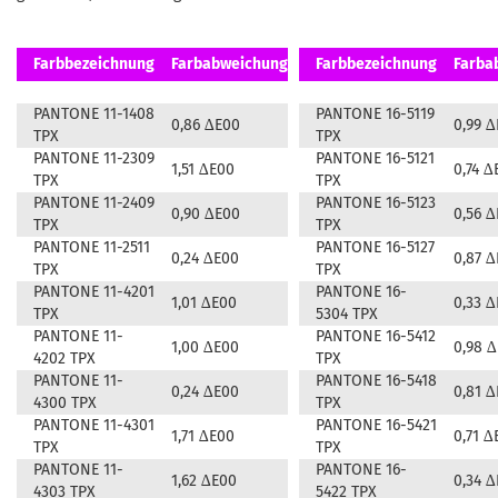
Farbbezeichnung
Farbabweichung
Farbbezeichnung
Farba
PANTONE 11-1408
PANTONE 16-5119
0,86 ∆E00
0,99 
TPX
TPX
PANTONE 11-2309
PANTONE 16-5121
1,51 ∆E00
0,74 ∆
TPX
TPX
PANTONE 11-2409
PANTONE 16-5123
0,90 ∆E00
0,56 
TPX
TPX
PANTONE 11-2511
PANTONE 16-5127
0,24 ∆E00
0,87 
TPX
TPX
PANTONE 11-4201
PANTONE 16-
1,01 ∆E00
0,33 
TPX
5304 TPX
PANTONE 11-
PANTONE 16-5412
1,00 ∆E00
0,98 
4202 TPX
TPX
PANTONE 11-
PANTONE 16-5418
0,24 ∆E00
0,81 
4300 TPX
TPX
PANTONE 11-4301
PANTONE 16-5421
1,71 ∆E00
0,71 ∆
TPX
TPX
PANTONE 11-
PANTONE 16-
1,62 ∆E00
0,34 
4303 TPX
5422 TPX