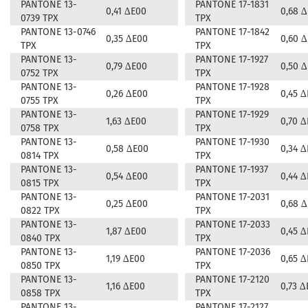
PANTONE 13-
PANTONE 17-1831
0,41 ∆E00
0,68 
0739 TPX
TPX
PANTONE 13-0746
PANTONE 17-1842
0,35 ∆E00
0,60 
TPX
TPX
PANTONE 13-
PANTONE 17-1927
0,79 ∆E00
0,50 
0752 TPX
TPX
PANTONE 13-
PANTONE 17-1928
0,26 ∆E00
0,45 
0755 TPX
TPX
PANTONE 13-
PANTONE 17-1929
1,63 ∆E00
0,70 
0758 TPX
TPX
PANTONE 13-
PANTONE 17-1930
0,58 ∆E00
0,34 
0814 TPX
TPX
PANTONE 13-
PANTONE 17-1937
0,54 ∆E00
0,44 
0815 TPX
TPX
PANTONE 13-
PANTONE 17-2031
0,25 ∆E00
0,68 
0822 TPX
TPX
PANTONE 13-
PANTONE 17-2033
1,87 ∆E00
0,45 
0840 TPX
TPX
PANTONE 13-
PANTONE 17-2036
1,19 ∆E00
0,65 
0850 TPX
TPX
PANTONE 13-
PANTONE 17-2120
1,16 ∆E00
0,73 ∆
0858 TPX
TPX
PANTONE 13-
PANTONE 17-2127