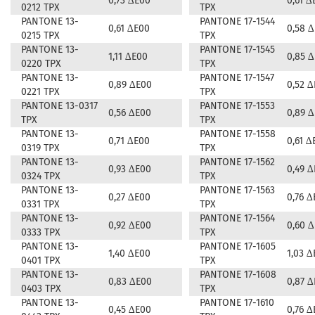
0,73 ∆E00
0,61 ∆
0212 TPX
TPX
PANTONE 13-
PANTONE 17-1544
0,61 ∆E00
0,58 
0215 TPX
TPX
PANTONE 13-
PANTONE 17-1545
1,11 ∆E00
0,85 
0220 TPX
TPX
PANTONE 13-
PANTONE 17-1547
0,89 ∆E00
0,52 
0221 TPX
TPX
PANTONE 13-0317
PANTONE 17-1553
0,56 ∆E00
0,89 
TPX
TPX
PANTONE 13-
PANTONE 17-1558
0,71 ∆E00
0,61 ∆
0319 TPX
TPX
PANTONE 13-
PANTONE 17-1562
0,93 ∆E00
0,49 
0324 TPX
TPX
PANTONE 13-
PANTONE 17-1563
0,27 ∆E00
0,76 ∆
0331 TPX
TPX
PANTONE 13-
PANTONE 17-1564
0,92 ∆E00
0,60 
0333 TPX
TPX
PANTONE 13-
PANTONE 17-1605
1,40 ∆E00
1,03 ∆
0401 TPX
TPX
PANTONE 13-
PANTONE 17-1608
0,83 ∆E00
0,87 
0403 TPX
TPX
PANTONE 13-
PANTONE 17-1610
0,45 ∆E00
0,76 ∆