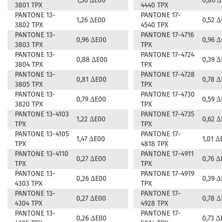
1,36 ∆E00
0,86 
3801 TPX
4440 TPX
PANTONE 13-
PANTONE 17-
1,26 ∆E00
0,52 
3802 TPX
4540 TPX
PANTONE 13-
PANTONE 17-4716
0,96 ∆E00
0,96 
3803 TPX
TPX
PANTONE 13-
PANTONE 17-4724
0,88 ∆E00
0,39 
3804 TPX
TPX
PANTONE 13-
PANTONE 17-4728
0,81 ∆E00
0,78 
3805 TPX
TPX
PANTONE 13-
PANTONE 17-4730
0,79 ∆E00
0,59 
3820 TPX
TPX
PANTONE 13-4103
PANTONE 17-4735
1,22 ∆E00
0,62 
TPX
TPX
PANTONE 13-4105
PANTONE 17-
1,47 ∆E00
1,01 ∆
TPX
4818 TPX
PANTONE 13-4110
PANTONE 17-4911
0,27 ∆E00
0,76 ∆
TPX
TPX
PANTONE 13-
PANTONE 17-4919
0,26 ∆E00
0,39 
4303 TPX
TPX
PANTONE 13-
PANTONE 17-
0,27 ∆E00
0,78 
4304 TPX
4928 TPX
PANTONE 13-
PANTONE 17-
0,26 ∆E00
0,73 ∆