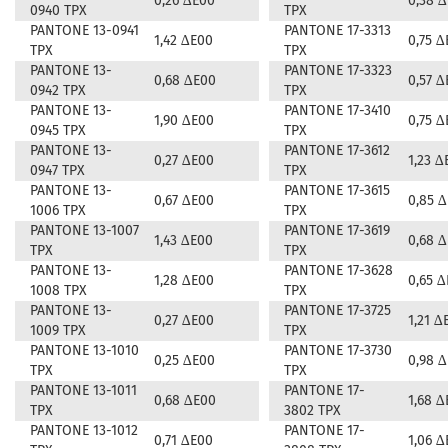
0,26 ∆E00
0,38 
0940 TPX
TPX
PANTONE 13-0941
PANTONE 17-3313
1,42 ∆E00
0,75 ∆
TPX
TPX
PANTONE 13-
PANTONE 17-3323
0,68 ∆E00
0,57 ∆
0942 TPX
TPX
PANTONE 13-
PANTONE 17-3410
1,90 ∆E00
0,75 ∆
0945 TPX
TPX
PANTONE 13-
PANTONE 17-3612
0,27 ∆E00
1,23 ∆
0947 TPX
TPX
PANTONE 13-
PANTONE 17-3615
0,67 ∆E00
0,85 
1006 TPX
TPX
PANTONE 13-1007
PANTONE 17-3619
1,43 ∆E00
0,68 
TPX
TPX
PANTONE 13-
PANTONE 17-3628
1,28 ∆E00
0,65 
1008 TPX
TPX
PANTONE 13-
PANTONE 17-3725
0,27 ∆E00
1,21 ∆
1009 TPX
TPX
PANTONE 13-1010
PANTONE 17-3730
0,25 ∆E00
0,98 
TPX
TPX
PANTONE 13-1011
PANTONE 17-
0,68 ∆E00
1,68 ∆
TPX
3802 TPX
PANTONE 13-1012
PANTONE 17-
0,71 ∆E00
1,06 ∆