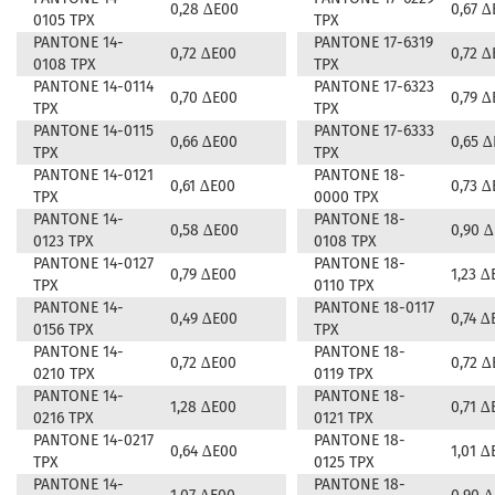
0,28 ∆E00
0,67 ∆
0105 TPX
TPX
PANTONE 14-
PANTONE 17-6319
0,72 ∆E00
0,72 ∆
0108 TPX
TPX
PANTONE 14-0114
PANTONE 17-6323
0,70 ∆E00
0,79 ∆
TPX
TPX
PANTONE 14-0115
PANTONE 17-6333
0,66 ∆E00
0,65 
TPX
TPX
PANTONE 14-0121
PANTONE 18-
0,61 ∆E00
0,73 ∆
TPX
0000 TPX
PANTONE 14-
PANTONE 18-
0,58 ∆E00
0,90 
0123 TPX
0108 TPX
PANTONE 14-0127
PANTONE 18-
0,79 ∆E00
1,23 ∆
TPX
0110 TPX
PANTONE 14-
PANTONE 18-0117
0,49 ∆E00
0,74 ∆
0156 TPX
TPX
PANTONE 14-
PANTONE 18-
0,72 ∆E00
0,72 ∆
0210 TPX
0119 TPX
PANTONE 14-
PANTONE 18-
1,28 ∆E00
0,71 ∆
0216 TPX
0121 TPX
PANTONE 14-0217
PANTONE 18-
0,64 ∆E00
1,01 ∆
TPX
0125 TPX
PANTONE 14-
PANTONE 18-