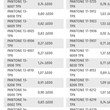
PANTONE 13-
PANTONE 17-5735
0,74 ∆E00
0,78 
6007 TPX
TPX
PANTONE 13-
PANTONE 17-5912
0,80 ∆E00
1,03 ∆
6008 TPX
TPX
PANTONE 13-
PANTONE 17-5923
0,62 ∆E00
1,53 ∆
6009 TPX
TPX
PANTONE 13-6105
PANTONE 17-5936
0,83 ∆E00
0,92 
TPX
TPX
PANTONE 13-6106
PANTONE 17-5937
0,27 ∆E00
0,71 ∆
TPX
TPX
PANTONE 13-6107
PANTONE 17-
0,27 ∆E00
1,37 ∆
TPX
6009 TPX
PANTONE 13-
PANTONE 17-
1,24 ∆E00
0,77 ∆
6108 TPX
6030 TPX
PANTONE 13-6110
PANTONE 17-6153
1,07 ∆E00
0,89 
TPX
TPX
PANTONE 13-
PANTONE 17-
0,91 ∆E00
1,09 ∆
6208 TPX
6206 TPX
PANTONE 14-
PANTONE 17-6212
0,90 ∆E00
1,07 ∆
0000 TPX
TPX
PANTONE 14-
PANTONE 17-6219
0,85 ∆E00
0,74 ∆
0002 TPX
TPX
PANTONE 14-
PANTONE 17-6229