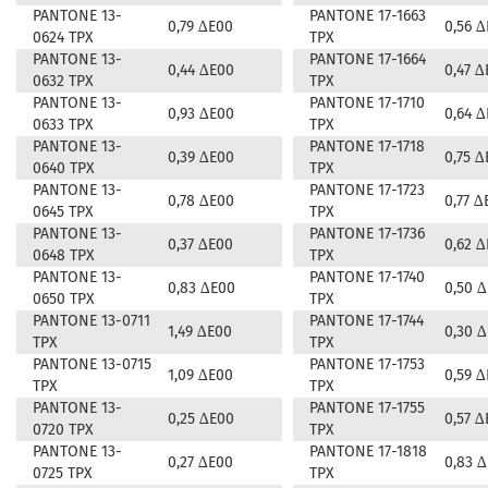
PANTONE 13-
PANTONE 17-1663
0,79 ∆E00
0,56 
0624 TPX
TPX
PANTONE 13-
PANTONE 17-1664
0,44 ∆E00
0,47 ∆
0632 TPX
TPX
PANTONE 13-
PANTONE 17-1710
0,93 ∆E00
0,64 
0633 TPX
TPX
PANTONE 13-
PANTONE 17-1718
0,39 ∆E00
0,75 ∆
0640 TPX
TPX
PANTONE 13-
PANTONE 17-1723
0,78 ∆E00
0,77 ∆
0645 TPX
TPX
PANTONE 13-
PANTONE 17-1736
0,37 ∆E00
0,62 
0648 TPX
TPX
PANTONE 13-
PANTONE 17-1740
0,83 ∆E00
0,50 
0650 TPX
TPX
PANTONE 13-0711
PANTONE 17-1744
1,49 ∆E00
0,30 
TPX
TPX
PANTONE 13-0715
PANTONE 17-1753
1,09 ∆E00
0,59 
TPX
TPX
PANTONE 13-
PANTONE 17-1755
0,25 ∆E00
0,57 ∆
0720 TPX
TPX
PANTONE 13-
PANTONE 17-1818
0,27 ∆E00
0,83 
0725 TPX
TPX