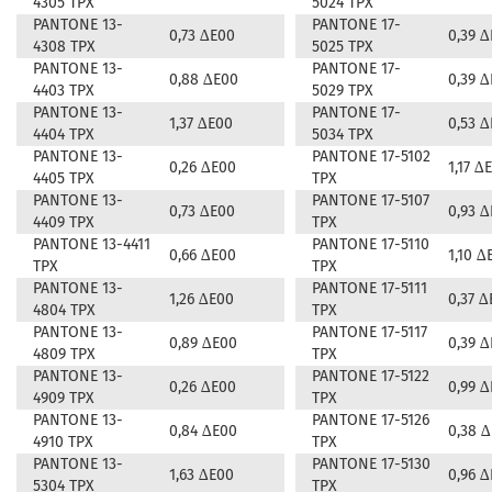
4305 TPX
5024 TPX
PANTONE 13-
PANTONE 17-
0,73 ∆E00
0,39 
4308 TPX
5025 TPX
PANTONE 13-
PANTONE 17-
0,88 ∆E00
0,39 
4403 TPX
5029 TPX
PANTONE 13-
PANTONE 17-
1,37 ∆E00
0,53 
4404 TPX
5034 TPX
PANTONE 13-
PANTONE 17-5102
0,26 ∆E00
1,17 ∆
4405 TPX
TPX
PANTONE 13-
PANTONE 17-5107
0,73 ∆E00
0,93 
4409 TPX
TPX
PANTONE 13-4411
PANTONE 17-5110
0,66 ∆E00
1,10 ∆
TPX
TPX
PANTONE 13-
PANTONE 17-5111
1,26 ∆E00
0,37 ∆
4804 TPX
TPX
PANTONE 13-
PANTONE 17-5117
0,89 ∆E00
0,39 
4809 TPX
TPX
PANTONE 13-
PANTONE 17-5122
0,26 ∆E00
0,99 
4909 TPX
TPX
PANTONE 13-
PANTONE 17-5126
0,84 ∆E00
0,38 
4910 TPX
TPX
PANTONE 13-
PANTONE 17-5130
1,63 ∆E00
0,96 
5304 TPX
TPX