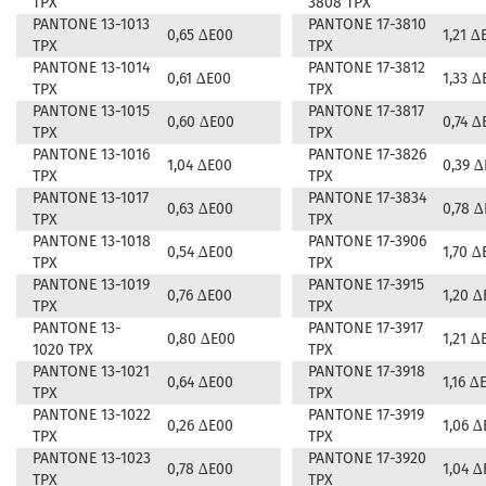
TPX
3808 TPX
PANTONE 13-1013
PANTONE 17-3810
0,65 ∆E00
1,21 ∆
TPX
TPX
PANTONE 13-1014
PANTONE 17-3812
0,61 ∆E00
1,33 ∆
TPX
TPX
PANTONE 13-1015
PANTONE 17-3817
0,60 ∆E00
0,74 ∆
TPX
TPX
PANTONE 13-1016
PANTONE 17-3826
1,04 ∆E00
0,39 
TPX
TPX
PANTONE 13-1017
PANTONE 17-3834
0,63 ∆E00
0,78 
TPX
TPX
PANTONE 13-1018
PANTONE 17-3906
0,54 ∆E00
1,70 ∆
TPX
TPX
PANTONE 13-1019
PANTONE 17-3915
0,76 ∆E00
1,20 ∆
TPX
TPX
PANTONE 13-
PANTONE 17-3917
0,80 ∆E00
1,21 ∆
1020 TPX
TPX
PANTONE 13-1021
PANTONE 17-3918
0,64 ∆E00
1,16 ∆
TPX
TPX
PANTONE 13-1022
PANTONE 17-3919
0,26 ∆E00
1,06 ∆
TPX
TPX
PANTONE 13-1023
PANTONE 17-3920
0,78 ∆E00
1,04 ∆
TPX
TPX