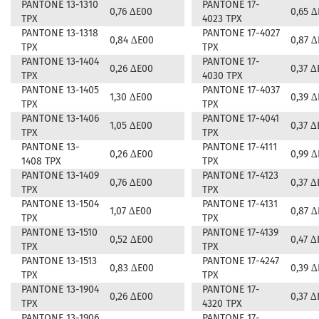
PANTONE 13-1310
PANTONE 17-
0,76 ∆E00
0,65 
TPX
4023 TPX
PANTONE 13-1318
PANTONE 17-4027
0,84 ∆E00
0,87 
TPX
TPX
PANTONE 13-1404
PANTONE 17-
0,26 ∆E00
0,37 ∆
TPX
4030 TPX
PANTONE 13-1405
PANTONE 17-4037
1,30 ∆E00
0,39 
TPX
TPX
PANTONE 13-1406
PANTONE 17-4041
1,05 ∆E00
0,37 ∆
TPX
TPX
PANTONE 13-
PANTONE 17-4111
0,26 ∆E00
0,99 
1408 TPX
TPX
PANTONE 13-1409
PANTONE 17-4123
0,76 ∆E00
0,37 ∆
TPX
TPX
PANTONE 13-1504
PANTONE 17-4131
1,07 ∆E00
0,87 
TPX
TPX
PANTONE 13-1510
PANTONE 17-4139
0,52 ∆E00
0,47 ∆
TPX
TPX
PANTONE 13-1513
PANTONE 17-4247
0,83 ∆E00
0,39 
TPX
TPX
PANTONE 13-1904
PANTONE 17-
0,26 ∆E00
0,37 ∆
TPX
4320 TPX
PANTONE 13-1906
PANTONE 17-