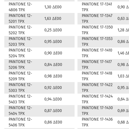
PANTONE 12-
PANTONE 17-1341
1,30 ∆E00
0,90 
4806 TPX
TPX
PANTONE 12-
PANTONE 17-1347
1,63 ∆E00
0,63 
5201 TPX
TPX
PANTONE 12-
PANTONE 17-1350
0,25 ∆E00
1,28 ∆
5202 TPX
TPX
PANTONE 12-
PANTONE 17-1353
0,95 ∆E00
0,86 
5203 TPX
TPX
PANTONE 12-
PANTONE 17-1410
0,90 ∆E00
1,46 ∆
5204 TPX
TPX
PANTONE 12-
PANTONE 17-1417
0,84 ∆E00
0,98 
5206 TPX
TPX
PANTONE 12-
PANTONE 17-1418
0,98 ∆E00
1,03 ∆
5209 TPX
TPX
PANTONE 12-
PANTONE 17-1422
0,92 ∆E00
0,95 
5303 TPX
TPX
PANTONE 12-
PANTONE 17-1424
0,94 ∆E00
0,64 
5403 TPX
TPX
PANTONE 12-
PANTONE 17-1430
0,87 ∆E00
0,69 
5404 TPX
TPX
PANTONE 12-
PANTONE 17-1436
0,86 ∆E00
0,68 
5406 TPX
TPX