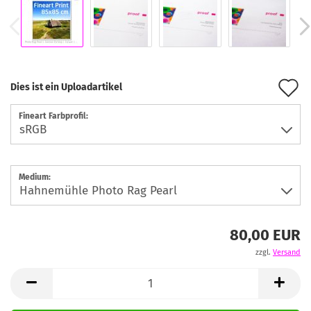
A
Dies ist ein Uploadartikel
d
Fineart Farbprofil:
M
Medium:
80,00 EUR
zzgl.
Versand