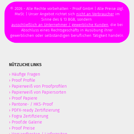
© 2026 - Alle Rechte vorbehalten - Proof GmbH | Alle Preise zzgl.
MwSt. | Unser Angebot richtet sich
nicht an Verbraucher
im
Sinne des § 13 BGB, sondern
ausschließlich an Unternehmer / gewerbliche Kunden
, die bei
Abschluss eines Rechtsgeschäfts in Ausübung ihrer
gewerblichen oder selbständigen beruflichen Tätigkeit handeln.
NÜTZLICHE LINKS
›
Häufige Fragen
›
Proof Profile
›
Papierweiß von Proofprofilen
›
Papierweiß von Papiersorten
›
Proof Papiere
›
Pantone- / HKS-Proof
›
PDFX-ready Zertifizierung
›
Fogra Zertifizierung
›
Proof.de Galerie
›
Proof Preise