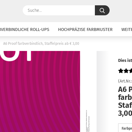
Suche...
BVERBINDLICHE ROLL-UPS
HOCHPRÄZISE FARBMUSTER
WEIT
»
A6 Proof farbverbindlich, Staffelpreis ab € 3,00
Dies is
(Art.Nr.
A6 
farb
Staf
3,0
Farbpr