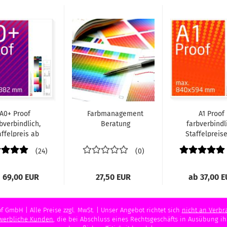
A0+ Proof
Farbmanagement
A1 Proof
bverbindlich,
Beratung
farbverbindl
affelpreis ab
Staffelpreis
€ 58,-
€ 28,-
24
0
 69,00 EUR
27,50 EUR
ab 37,00 
f GmbH | Alle Preise zzgl. MwSt. | Unser Angebot richtet sich
nicht an Verbr
ewerbliche Kunden
, die bei Abschluss eines Rechtsgeschäfts in Ausübung i