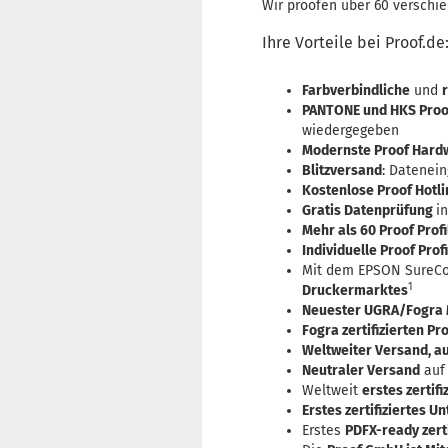
Wir proofen über 60 verschie
Ihre Vorteile bei Proof.de
Farbverbindliche
und
PANTONE und HKS Proo
wiedergegeben
Modernste Proof Hardw
Blitzversand
: Datenei
Kostenlose Proof Hotli
Gratis Datenprüfung
i
Mehr als 60 Proof Profi
Individuelle Proof Profi
Mit dem EPSON SureCol
1
Druckermarktes
Neuester UGRA/Fogra M
Fogra
zertifizierten P
Weltweiter Versand, a
Neutraler Versand
auf
Weltweit
erstes zertif
Erstes zertifiziertes 
Erstes
PDFX-ready zert