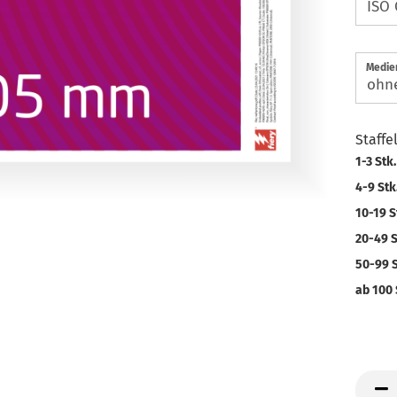
Medien
Staffe
1-3 Stk.
4-9 Stk
10-19 S
20-49 S
50-99 S
ab 100 