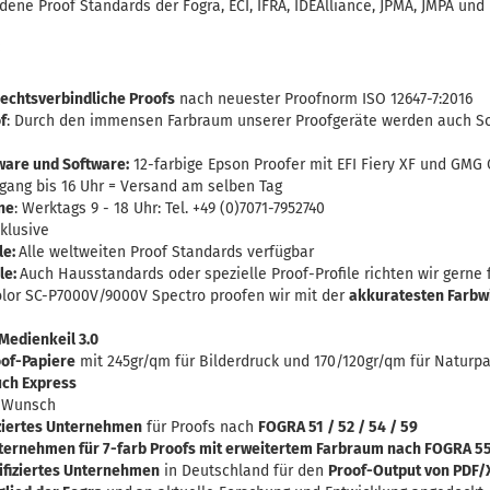
dene Proof Standards der Fogra, ECI, IFRA, IDEAlliance, JPMA, JMPA und
:
rechtsverbindliche Proofs
nach neuester Proofnorm ISO 12647-7:2016
f
: Durch den immensen Farbraum unserer Proofgeräte werden auch S
are und Software:
12-farbige Epson Proofer mit EFI Fiery XF und GMG 
ngang bis 16 Uhr = Versand am selben Tag
ne
: Werktags 9 - 18 Uhr: Tel. +49 (0)7071-7952740
nklusive
le:
Alle weltweiten Proof Standards verfügbar
le:
Auch Hausstandards oder spezielle Proof-Profile richten wir gerne f
or SC-P7000V/9000V Spectro proofen wir mit der
akkuratesten Farb
edienkeil 3.0
roof-Papiere
mit 245gr/qm für Bilderdruck und 170/120gr/qm für Naturpa
uch Express
 Wunsch
iziertes Unternehmen
für Proofs nach
FOGRA 51 / 52 / 54 / 59
Unternehmen für 7-farb Proofs mit erweitertem Farbraum nach FOGRA 5
ifiziertes Unternehmen
in Deutschland für den
Proof-Output von PDF/