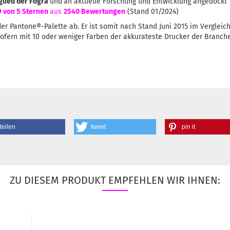
glied der Fogra
und
an aktuelle Forschung und Entwicklung angedockt
9 von 5 Sternen
aus
2540 Bewertungen
(Stand 01/2024)
r Pantone®-Palette ab. Er ist somit nach Stand Juni 2015 im Vergleic
ofern mit 10 oder weniger Farben der akkurateste Drucker der Branche
teilen
tweet
pin it
ZU DIESEM PRODUKT EMPFEHLEN WIR IHNEN: