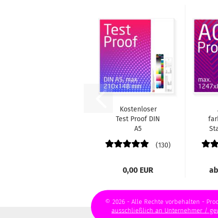
Kostenloser
Test Proof DIN
far
A5
St
130
0,00 EUR
ab
© 2026 - Alle Rechte vorbehalten - Proo
ausschließlich an Unternehmer / g