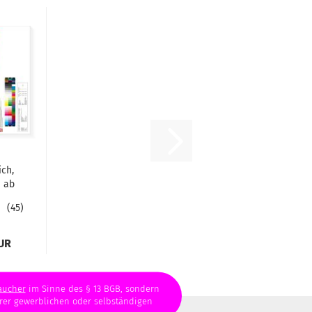
ich,
e ab
45
EUR
aucher
im Sinne des § 13 BGB, sondern
hrer gewerblichen oder selbständigen