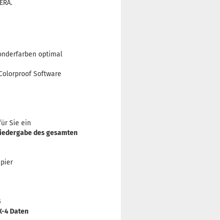
 ERA.
onderfarben optimal
Colorproof Software
ür Sie ein
wiedergabe des gesamten
pier
5
X-4 Daten