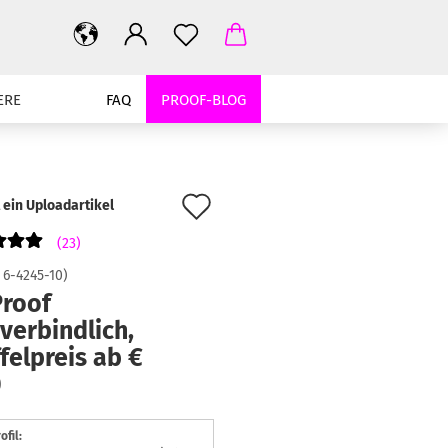
ERE
FAQ
PROOF-BLOG
Auf
t ein Uploadartikel
den
23
Merkzettel
:
6-4245-10
)
Proof
verbindlich,
felpreis ab €
0
ofil: