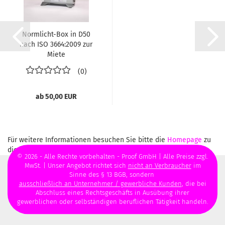
Normlicht-Box in D50
nach ISO 3664:2009 zur
Miete
0
ab 50,00 EUR
Für weitere Informationen besuchen Sie bitte die
Homepage
zu
diesem Artikel.
© 2026 - Alle Rechte vorbehalten - Proof GmbH | Alle Preise zzgl.
MwSt. | Unser Angebot richtet sich
nicht an Verbraucher
im
Sinne des § 13 BGB, sondern
ausschließlich an Unternehmer / gewerbliche Kunden
, die bei
Abschluss eines Rechtsgeschäfts in Ausübung ihrer
gewerblichen oder selbständigen beruflichen Tätigkeit handeln.