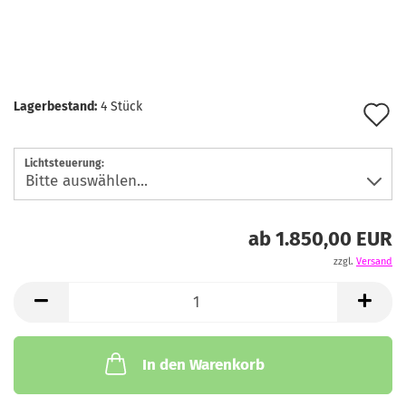
Lagerbestand:
4
Stück
A
d
Lichtsteuerung:
M
ab 1.850,00 EUR
zzgl.
Versand
In den Warenkorb