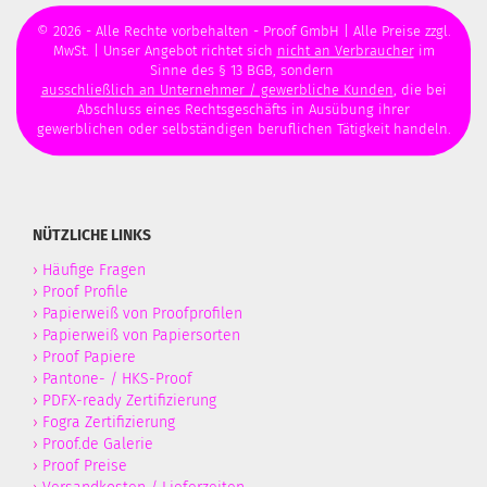
© 2026 - Alle Rechte vorbehalten - Proof GmbH | Alle Preise zzgl.
MwSt. | Unser Angebot richtet sich
nicht an Verbraucher
im
Sinne des § 13 BGB, sondern
ausschließlich an Unternehmer / gewerbliche Kunden
, die bei
Abschluss eines Rechtsgeschäfts in Ausübung ihrer
gewerblichen oder selbständigen beruflichen Tätigkeit handeln.
NÜTZLICHE LINKS
›
Häufige Fragen
›
Proof Profile
›
Papierweiß von Proofprofilen
›
Papierweiß von Papiersorten
›
Proof Papiere
›
Pantone- / HKS-Proof
›
PDFX-ready Zertifizierung
›
Fogra Zertifizierung
›
Proof.de Galerie
›
Proof Preise