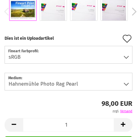
A
Dies ist ein Uploadartikel
d
Fineart Farbprofil:
M
Medium:
98,00 EUR
zzgl.
Versand