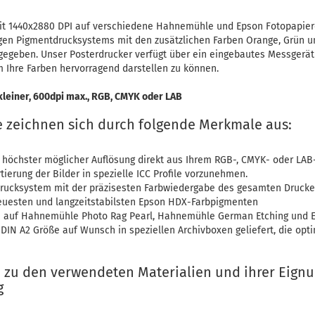
mit 1440x2880 DPI auf verschiedene Hahnemühle und Epson Fotopapie
gen Pigmentdrucksystems mit den zusätzlichen Farben Orange, Grün u
egeben. Unser Posterdrucker verfügt über ein eingebautes Messgerä
um Ihre Farben hervorragend darstellen zu können.
leiner, 600dpi max., RGB, CMYK oder LAB
e zeichnen sich durch folgende Merkmale aus:
n höchster möglicher Auflösung direkt aus Ihrem RGB-, CMYK- oder LAB
ierung der Bilder in spezielle ICC Profile vorzunehmen.
rucksystem mit der präzisesten Farbwiedergabe des gesamten Druck
euesten und langzeitstabilsten Epson HDX-Farbpigmenten
e auf Hahnemühle Photo Rag Pearl, Hahnemühle German Etching und E
DIN A2 Größe auf Wunsch in speziellen Archivboxen geliefert, die opti
n zu den verwendeten Materialien und ihrer Eignu
g