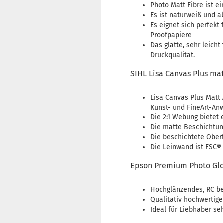
Photo Matt Fibre ist e
Es ist naturweiß und a
Es eignet sich perfekt
Proofpapiere
Das glatte, sehr leich
Druckqualität.
SIHL Lisa Canvas Plus ma
​Lisa Canvas Plus Matt
Kunst- und FineArt-An
Die 2:1 Webung bietet 
Die matte Beschichtun
Die beschichtete Oberf
Die Leinwand ist FSC® z
Epson Premium Photo Glo
Hochglänzendes, RC be
Qualitativ hochwertig
Ideal für Liebhaber s