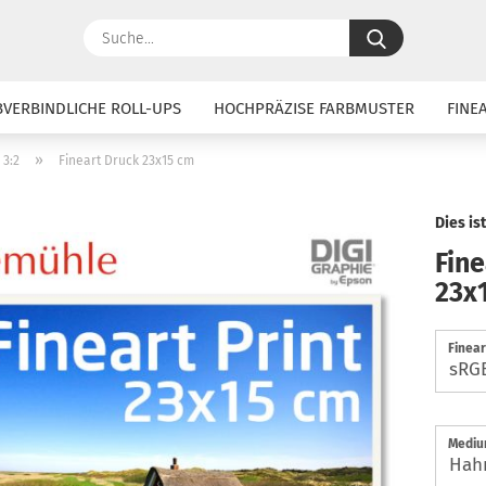
Suche...
BVERBINDLICHE ROLL-UPS
HOCHPRÄZISE FARBMUSTER
FINE
»
 3:2
Fineart Druck 23x15 cm
Dies is
Fine
23x
Finear
Mediu