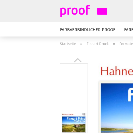
FARBVERBINDLICHER PROOF
FAR
PROOF-INFOS
»
»
Startseite
Fineart Druck
Formate