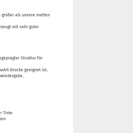
s größer als unsere matten
rzeugt mit sehr guter
geprägter Struktur für
eArt-Drucke geeignet ist.
bwiedergabe.
r Tinte
ien