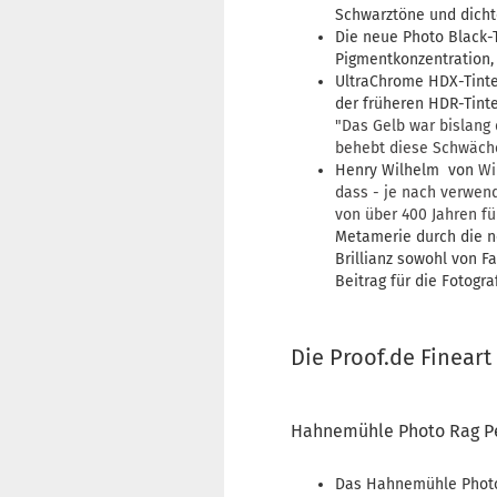
Schwarztöne und dicht
Die neue Photo Black-T
Pigmentkonzentration, 
UltraChrome HDX-Tinte
der früheren HDR-Tint
"Das Gelb war bislang 
behebt diese Schwäche 
Henry Wilhelm von
Wi
dass - je nach verwend
von über 400 Jahren fü
Metamerie durch die n
Brillianz sowohl von Fa
Beitrag für die Fotograf
Die Proof.de Fineart
Hahnemühle Photo Rag P
Das Hahnemühle Photo R