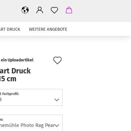
ART DRUCK
WEITERE ANGEBOTE
FAQ
PROOF-BLOG
Auf
t ein Uploadartikel
den
art Druck
15 cm
Merkzettel
t Farbprofil:
m: