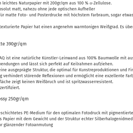
in leichtes Naturpapier mit 200gr/qm aus 100 % α-Zellulose.
bsolut matt, nahezu ohne jede optischen Aufheller
 für matte Foto- und Posterdrucke mit höchstem Farbraum, sogar etwa
t texturierte Papier hat einen angenehm warmtonigen Weißgrad. Es übe
tte 390gr/qm
 AQ ist eine natürliche Künstler-Leinwand aus 100% Baumwolle mit aus
wendungen und lässt sich perfekt auf Keilrahmen aufziehen.
eine ausgeprägte Struktur, die optimal für Kunstreproduktionen und Fin
g verhindert störende Reflexionen und ermöglicht eine exzellente Far
läche zeigt keinen Weißbruch und ist spritzwasserresistent.
ertifiziert.
ssy 250gr/qm
schichtetes PE-Medium für den optimalen Fotodruck mit pigmentierte
es Papier mit dem Gewicht und der Struktur echter Silberhalogenidmed
ehr glänzender Fotoanmutung