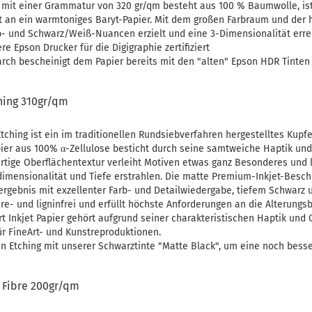
 mit einer Grammatur von 320 gr/qm besteht aus 100 % Baumwolle, ist
rt an ein warmtoniges Baryt-Papier. Mit dem großen Farbraum und der
- und Schwarz/Weiß-Nuancen erzielt und eine 3-Dimensionalität errei
re Epson Drucker für die Digigraphie zertifiziert
rch bescheinigt dem Papier bereits mit den "alten" Epson HDR Tinten
ing 310gr/qm
hing ist ein im traditionellen Rundsiebverfahren hergestelltes Kupfe
ier aus 100% α-Zellulose besticht durch seine samtweiche Haptik und 
gartige Oberflächentextur verleiht Motiven etwas ganz Besonderes und l
imensionalität und Tiefe erstrahlen. Die matte Premium-Inkjet-Beschi
rgebnis mit exzellenter Farb- und Detailwiedergabe, tiefem Schwarz 
re- und ligninfrei und erfüllt höchste Anforderungen an die Alterungs
 Inkjet Papier gehört aufgrund seiner charakteristischen Haptik und 
r FineArt- und Kunstreproduktionen.
n Etching mit unserer Schwarztinte "Matte Black", um eine noch bess
 Fibre 200gr/qm