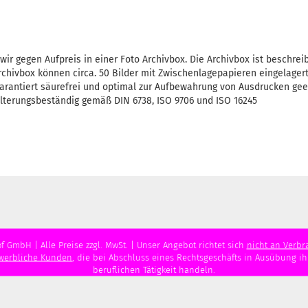
 wir gegen Aufpreis in einer Foto Archivbox. Die Archivbox ist beschre
rchivbox können circa. 50 Bilder mit Zwischenlagepapieren eingelager
arantiert säurefrei und optimal zur Aufbewahrung von Ausdrucken gee
alterungsbeständig gemäß DIN 6738, ISO 9706 und ISO 16245
f GmbH | Alle Preise zzgl. MwSt. | Unser Angebot richtet sich
nicht an Verbr
ewerbliche Kunden
, die bei Abschluss eines Rechtsgeschäfts in Ausübung i
beruflichen Tätigkeit handeln.