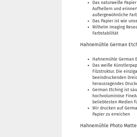
Das naturweiße Papier
Aufhellern und erinne
außergewöhnliche Farb
Das Papier ist wie unse
Wilhelm Imaging Resea
Farbstabilität
Hahnemühle German Etch
Hahnemühle German Etc
Das weiße Künstlerpap
Filzstruktur. Die einzi
beeindruckenden Dreid
herausragendes Drucke
German Etching ist säu
hochvoluminöse FineArt
beliebtesten Medien fü
Wir drucken auf Germa
Papier zu erreichen
Hahnemühle Photo Matte