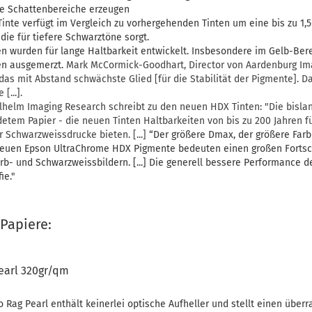
e Schattenbereiche erzeugen
inte verfügt im Vergleich zu vorhergehenden Tinten um eine bis zu 1,
die für tiefere Schwarztöne sorgt.
n wurden für lange Haltbarkeit entwickelt. Insbesondere im Gelb-Be
en ausgemerzt.
Mark McCormick-Goodhart, Director von Aardenburg Ima
das mit Abstand schwächste Glied [für die Stabilität der Pigmente]. 
[...].
lhelm Imaging Research schreibt zu den neuen HDX Tinten: "Die bisl
etem Papier - die neuen Tinten Haltbarkeiten von bis zu 200 Jahren f
r Schwarzweissdrucke bieten. [...]
“Der größere Dmax, der größere Farb
euen Epson UltraChrome HDX Pigmente bedeuten einen großen Fortschr
rb- und Schwarzweissbildern. [...] Die generell bessere Performance de
ie."
 Papiere:
earl 320gr/qm
ag Pearl enthält keinerlei optische Aufheller und stellt einen über