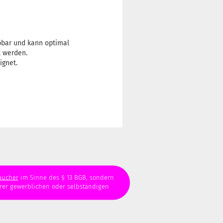
ibbar und kann optimal
t werden.
ignet.
aucher
im Sinne des § 13 BGB, sondern
hrer gewerblichen oder selbständigen