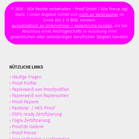
© 2026 - Alle Rechte vorbehalten - Proof GmbH | Alle Preise zzgl.
MwSt. | Unser Angebot richtet sich
nicht an Verbraucher
im
Sinne des § 13 BGB, sondern
ausschließlich an Unternehmer / gewerbliche Kunden
, die bei
Abschluss eines Rechtsgeschäfts in Ausübung ihrer
gewerblichen oder selbständigen beruflichen Tätigkeit handeln.
NÜTZLICHE LINKS
›
Häufige Fragen
›
Proof Profile
›
Papierweiß von Proofprofilen
›
Papierweiß von Papiersorten
›
Proof Papiere
›
Pantone- / HKS-Proof
›
PDFX-ready Zertifizierung
›
Fogra Zertifizierung
›
Proof.de Galerie
›
Proof Preise