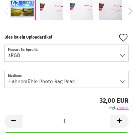
A
Dies ist ein Uploadartikel
d
Fineart Farbprofil:
M
Medium:
32,00 EUR
zzgl.
Versand