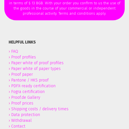
in terms of § 13 BGB. With your order you confirm to us the use of
the goods in the course of your commercial or independent
professional activity. Terms and conditions apply.
HELPFUL LINKS
›
FAQ
›
Proof profiles
›
Paper white of proof profiles
›
Paper white of paper types
›
Proof paper
›
Pantone / HKS proof
›
PDFX-ready certification
›
Fogra certification
›
Proof.de Gallery
›
Proof prices
›
Shipping costs / delivery times
›
Data protection
›
Withdrawal
›
Contact