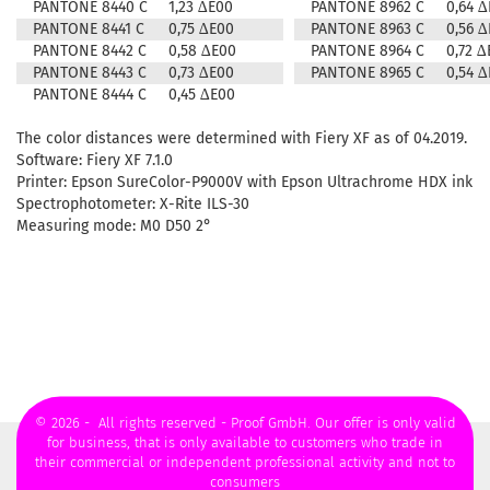
PANTONE 8440 C
1,23 ∆E00
PANTONE 8962 C
0,64 
PANTONE 8441 C
0,75 ∆E00
PANTONE 8963 C
0,56 
PANTONE 8442 C
0,58 ∆E00
PANTONE 8964 C
0,72 ∆
PANTONE 8443 C
0,73 ∆E00
PANTONE 8965 C
0,54 
PANTONE 8444 C
0,45 ∆E00
The color distances were determined with Fiery XF as of 04.2019.
Software: Fiery XF 7.1.0
Printer: Epson SureColor-P9000V with Epson Ultrachrome HDX ink
Spectrophotometer: X-Rite ILS-30
Measuring mode: M0 D50 2°
© 2026 - All rights reserved - Proof GmbH. Our offer is only valid
for business, that is only available to customers who trade in
their commercial or independent professional activity and not to
consumers